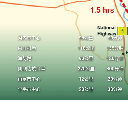
河内市中心
95公里
90分钟
内排机场
118公里
135分钟
海防港
90公里
120分钟
朗颂边境口岸
270公里
300分钟
南定市中心
12公里
20分钟
宁平市中心
20公里
30分钟