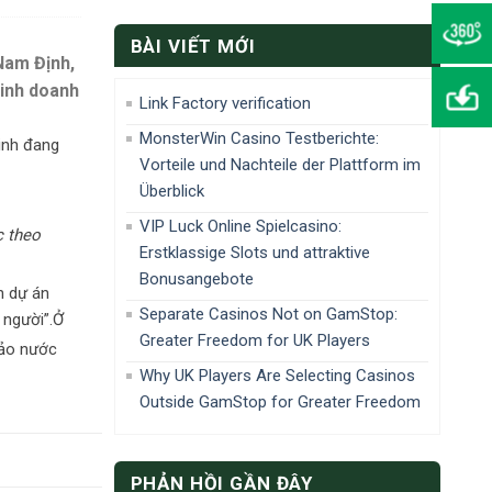
BÀI VIẾT MỚI
Nam Định,
kinh doanh
Link Factory verification
MonsterWin Casino Testberichte:
inh đang
Vorteile und Nachteile der Plattform im
Überblick
VIP Luck Online Spielcasino:
 theo
Erstklassige Slots und attraktive
Bonusangebote
n dự án
Separate Casinos Not on GamStop:
 người”.Ở
Greater Freedom for UK Players
ảo nước
Why UK Players Are Selecting Casinos
Outside GamStop for Greater Freedom
PHẢN HỒI GẦN ĐÂY