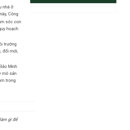
u nhà ở
 này, Công
hăm sóc con
 quy hoạch
ôi trường
 đổi mới,
 Bảo Minh
uy mô sản
ằm trong
làm gì để