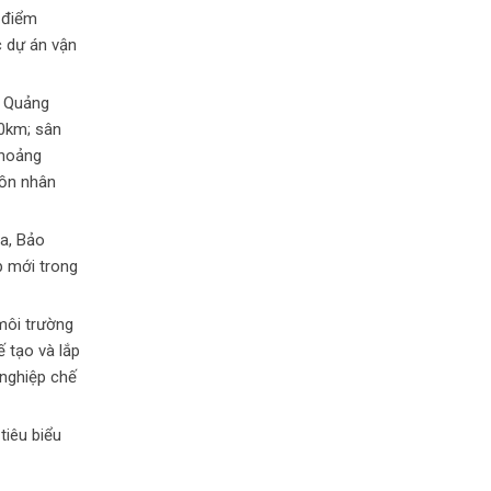
g điểm
c dự án vận
, Quảng
50km; sân
khoảng
uồn nhân
ua, Bảo
p mới trong
 môi trường
 tạo và lắp
 nghiệp chế
tiêu biểu