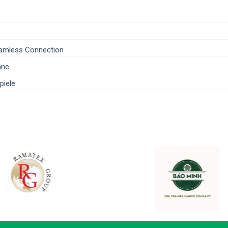
eamless Connection
nne
piele