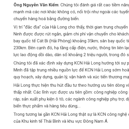
Ông Nguyễn Văn Kiểm
: Chúng tôi đánh giá rất cao tiềm nă
mạnh mà các nơi khác không có, nổi trội như ngoài các tuy
chuyển hàng hoá bằng đường biển.
Vị trí “đắc địa” của Hải Long cho thấy, thời gian trung chuy
Ninh được được rút ngắn, giảm chi phí vận chuyển cho khác
bay quốc tế Cát Bi (Hải Phòng) khoảng 35km; sân bay quốc 
230km. Bên cạnh đó, hạ tầng cấp điện, nước, thông tin liên l
lực lao động dồi dào, dân số khoảng 2 triệu người, trong đó s
Chúng tôi đã xác định xây dựng KCN Hải Long hướng tới sự ph
Minh đã tập trung nhiều nguồn lực để KCN Hải Long sớm hoàn
quy hoạch, xây dựng, quản lý, vận hành và xúc tiến thương mại
Hải Long thực hiện thu hút đầu tư theo hướng ưu tiên dòng v
thấp nhất. Các lĩnh vực được ưu tiên gồm: công nghiệp công n
ráp; sản xuất phụ kiện ô tô; các ngành công nghiệp phụ trợ; d
biến thực phẩm và hàng tiêu dùng;…
Trong tương lai gần KCN Hải Long thật sự là KCN công nghệ ca
của Khu kinh tế Thái Bình và khu vực Đông Nam Á.