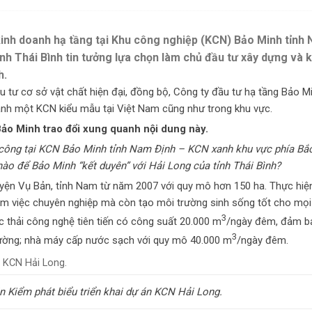
kinh doanh hạ tầng tại Khu công nghiệp (KCN) Bảo Minh tỉnh 
h Thái Bình tin tưởng lựa chọn làm chủ đầu tư xây dựng và 
h.
 tư cơ sở vật chất hiện đại, đồng bộ, Công ty đầu tư hạ tầng Bảo M
hành một KCN kiểu mẫu tại Việt Nam cũng như trong khu vực.
ảo Minh trao đổi xung quanh nội dung này.
công tại KCN Bảo Minh
tỉnh
Nam Định – KCN xanh khu vực phía Bắc
nào để Bảo Minh “kết duyên” với Hải Long của tỉnh Thái Bình?
uyện Vụ Bản, tỉnh Nam từ năm 2007 với quy mô hơn 150 ha. Thực hiệ
 làm việc chuyên nghiệp mà còn tạo môi trường sinh sống tốt cho mọi
3
c thải công nghệ tiên tiến có công suất 20.000 m
/ngày đêm, đảm b
3
trường; nhà máy cấp nước sạch với quy mô 40.000 m
/ngày đêm.
Kiểm phát biểu triển khai dự án KCN Hải Long.