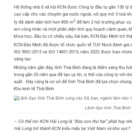
Hệ thống nhà ở xã hội KCN được Công ty đầu tư gần 150 tỷ đ
cao cấp cho các chuyên gia nước ngoài, với quy mô 3 toà nhà
2
ty đã dành diện tích hơn 800 m
để làm 2 hội trường phục vụ
em công nhân và một phần diện tích quy hoạch cảnh quan, khuô
khoa học, đầu tư có chiều sâu, bài bản, KCN Bảo Minh trở th
KCN Bảo Minh đã được tổ chức quốc tế TUV Nord đánh giá cấ
ISO 9001:2015 và ISO 14001:2015, năm 2022 được trao chứng 
sáng tạo.
Những năm gần đây, tỉnh Thái Bình đang là điểm sáng thu hú
trong gần 20 năm qua đã tạo uy tín, vị thế của công ty với 
xuất… Đây cũng là cơ sở để tỉnh Thái Bình đã lựa chọn chúng
Khu kinh tế Thái Bình.
Lãnh đạo tỉnh Thái Bình 
– Có thể nói KCN Hải Long là “đứa con thứ hai” phát huy n
Hải Long trở thành KCN kiểu mẫu tại Việt Nam và khu vực
?