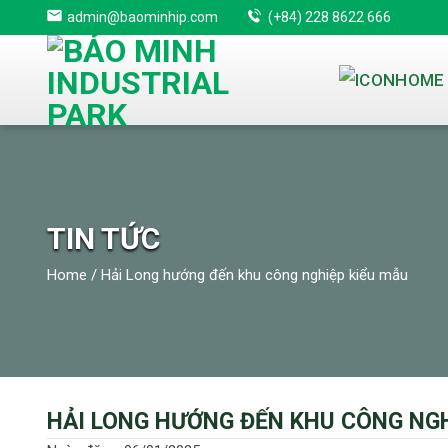
Skip
admin@baominhip.com
(+84) 228 8622 666
to
content
TIN TỨC
Home
/
Hải Long hướng đến khu công nghiệp kiểu mẫu
HẢI LONG HƯỚNG ĐẾN KHU CÔNG NGH