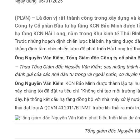
Ngày đăng: 06/01/2025
(PLVN) – Là đơn vị rất thành công trong xây dựng và 
Công ty Cổ phần Đầu tư hạ tầng KCN Bảo Minh được tỉn
hạ tầng KCN Hải Long, nằm trong Khu kinh tế Thái Bìn
Trước những hoạch định chiến lược bài bản, hạ tầng được đầu
khẳng định tầm nhìn chiến lược để phát triển Hải Long trở t
Ông
N
guyễn Văn Kiểm, Tổng Giám đốc Công ty cổ phần B
– Thưa Tổng Giám đốc Nguyễn Văn Kiểm, sau những thành 
đánh giá của các nhà đầu tư trong và ngoài nước, cơ duyên 
Ông Nguyễn Văn Kiểm
: KCN Bảo Minh được thành lập tại h
này, chúng tôi đã đặt ra tiêu chí: “Không chỉ tạo môi trường
đây, hệ thống kết cấu hạ tầng đồng bộ với nhà máy xử lý nướ
thải đạt loại A QCVN 40:2011/BTNMT trước khi thải ra môi 
Tổng giám đốc Nguyễn Văn 