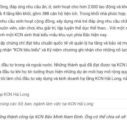
ồng, đáp ứng nhu cầu ăn, ở, sinh hoạt cho hơn 2.000 lao động và kh
 4 tầng liền khối, gồm 388 căn hộ tiện ích. Trong khối nhà phức hợp
 nhu cầu sinh hoạt cộng đồng; xây dựng nhà trẻ đáp ứng nhu cầu c
n viên, sân chơi, khu giải trí, tập luyện thể dục thể thao… Với một
ành một KCN sinh thái kiểu mẫu khu vực phía Bắc hiện nay.
p chứng chỉ đạt tiêu chuẩn quốc tế về quản lý hạ tầng và bảo vệ m
nhận “KCN tiêu biểu” và Kỷ niệm chương ghi nhận cho những nỗ lực,
t đầu tư trong và ngoài nước. Những thành quả đã đạt được tại KCN
nhà đầu tư khi họ tin tưởng thực hiện những dự án mới hay mở rộng q
 tôi làm chủ đầu tư xây dựng và kinh doanh hạ tầng KCN Hải Long, n
cùng các Sở, ban, ngành làm việc tại KCN Hải Long
hững thành công tại KCN Bảo Minh Nam Định. Ông có thể chia sẻ sẽ 